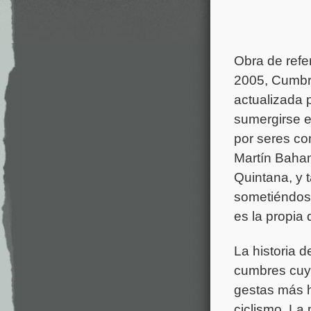
Obra de refer
2005, Cumbre
actualizada 
sumergirse e
por seres co
Martín Baha
Quintana, y 
sometiéndose
es la propia 
La historia 
cumbres cuya
gestas más 
ciclismo. La