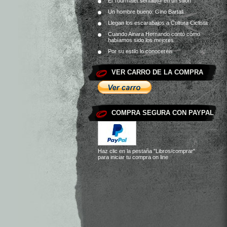
El Tourmalet sentad@ en un sillón
Un hombre bueno: Gino Bartali
Llegan los escarabajos a Cultura Ciclista
Cuando Ainara Hernando contó cómo
habíamos sido los mejores
Por su estilo lo conoceréis
VER CARRO DE LA COMPRA
COMPRA SEGURA CON PAYPAL
Haz clic en la pestaña
"Libros/comprar"
para iniciar tu compra on line