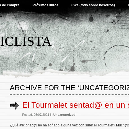
s de compra
Próximos libros
6Ws (todo sobre nosotros)
ICLISTA
ARCHIVE FOR THE ‘UNCATEGORI
El Tourmalet sentad@ en un s
Posted: 05/07/2021 in
Uncategorized
¿Qué aficionad@ no ha soñado alguna vez con subir el Tourmalet? Much@s