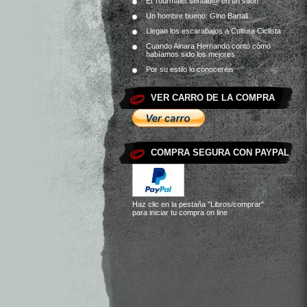
El Tourmalet sentad@ en un sillón
Un hombre bueno: Gino Bartali
Llegan los escarabajos a Cultura Ciclista
Cuando Ainara Hernando contó cómo
habíamos sido los mejores
Por su estilo lo conoceréis
VER CARRO DE LA COMPRA
COMPRA SEGURA CON PAYPAL
Haz clic en la pestaña
"Libros/comprar"
para iniciar tu compra on line