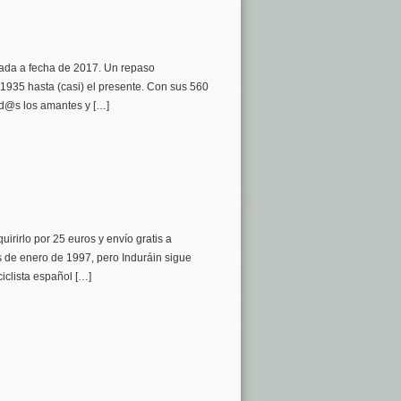
izada a fecha de 2017. Un repaso
1935 hasta (casi) el presente. Con sus 560
tod@s los amantes y […]
irirlo por 25 euros y envío gratis a
s de enero de 1997, pero Induráin sigue
iclista español […]